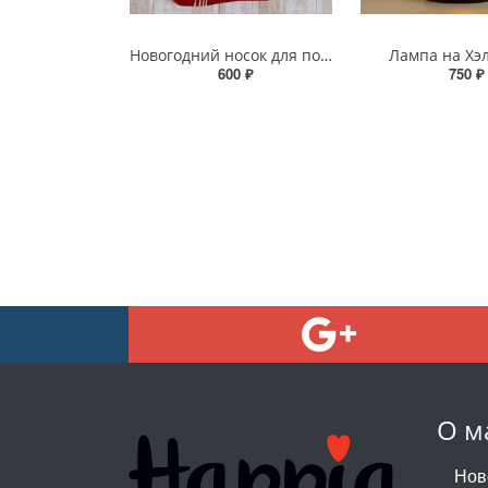
Новогодний носок для подарков с оленем
Лампа на Хэ
600 ₽
750 ₽
О м
Нов