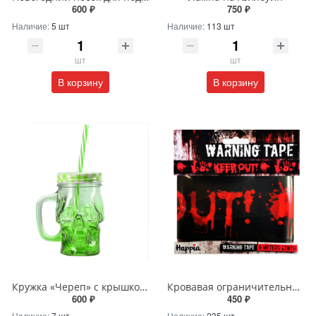
600 ₽
750 ₽
Наличие:
5 шт
Наличие:
113 шт
шт
шт
В корзину
В корзину
Кружка «Череп» с крышкой и трубочкой
Кровавая ограничительная лента «Keep out»
600 ₽
450 ₽
Наличие:
7 шт
Наличие:
235 шт