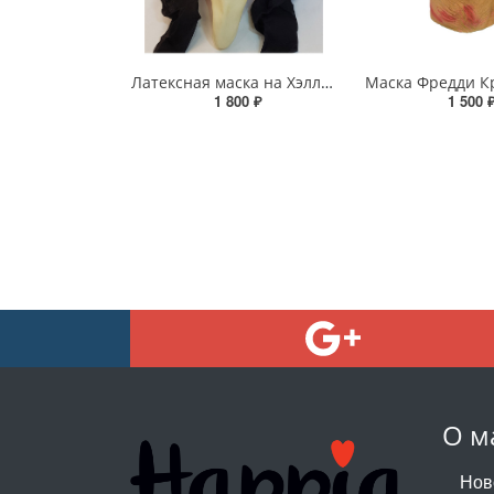
Латексная маска на Хэллоуин - «Крик»
1 800 ₽
1 500 
О м
Нов