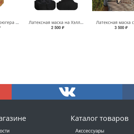
Маска Фредди Крюгера на Хэллоуин
Латексная маска на Хэллоуин «Крик-наркоман»
Латексная маска 
₽
2 500 ₽
3 500 ₽
агазине
Каталог товаров
ости
Акссессуары