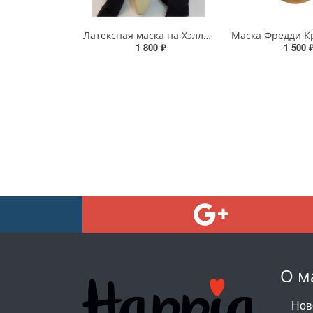
Латексная маска на Хэллоуин - «Крик»
1 800 ₽
1 500 
О м
Нов