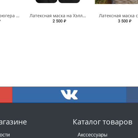
Маска Фредди Крюгера на Хэллоуин
Латексная маска на Хэллоуин «Крик-наркоман»
Латексная маска 
₽
2 500 ₽
3 500 ₽
агазине
Каталог товаров
ости
Акссессуары