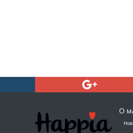
О м
Нов