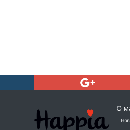
О м
Нов