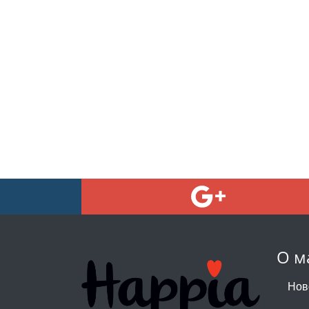
О м
Нов