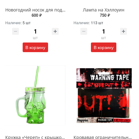
Новогодний носок для подарков с оленем
Лампа на Хэллоуин
600 ₽
750 ₽
Наличие:
5 шт
Наличие:
113 шт
шт
шт
В корзину
В корзину
Кружка «Череп» с крышкой и трубочкой
Кровавая ограничительная лента «Keep out»