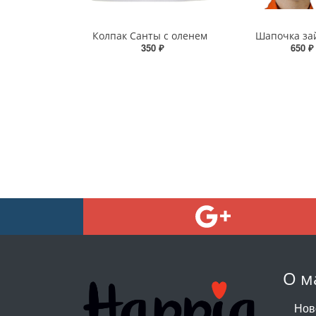
Колпак Санты с оленем
Шапочка за
350 ₽
650 ₽
О м
Нов