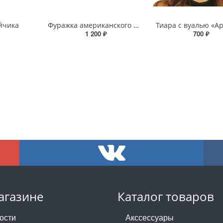
йчика
Фуражка американского полицейского 2
Тиара с вуалью «А
1 200 ₽
700 ₽
агазине
Каталог товаров
ости
Акссессуары