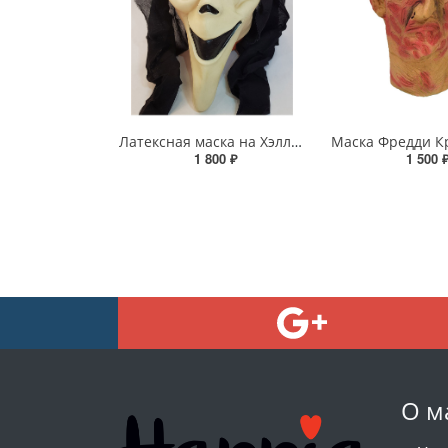
Латексная маска на Хэллоуин - «Крик»
1 800 ₽
1 500 
О м