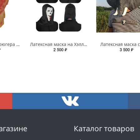
Маска Фредди Крюгера на Хэллоуин
Латексная маска на Хэллоуин «Крик-наркоман»
Латексная маска 
₽
2 500 ₽
3 500 ₽
агазине
Каталог товаров