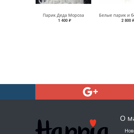
Парик Деда Мороза
1 400 ₽
2 800 
О м
Нов