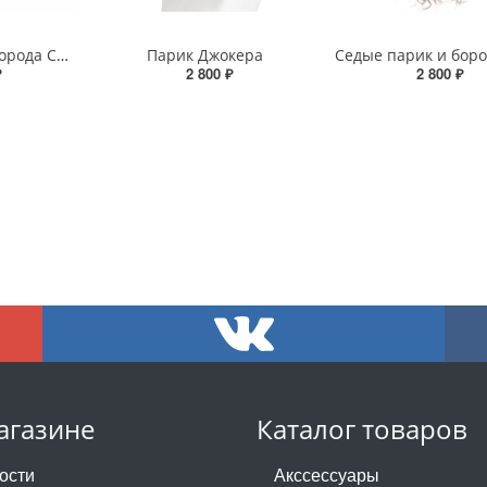
Белые парик и борода Санты
Парик Джокера
₽
2 800 ₽
2 800 ₽
агазине
Каталог товаров
ости
Акссессуары