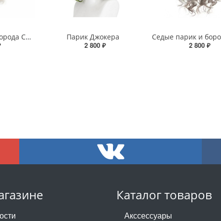
Белые парик и борода Санты
Парик Джокера
₽
2 800 ₽
2 800 ₽
агазине
Каталог товаров
ости
Акссессуары