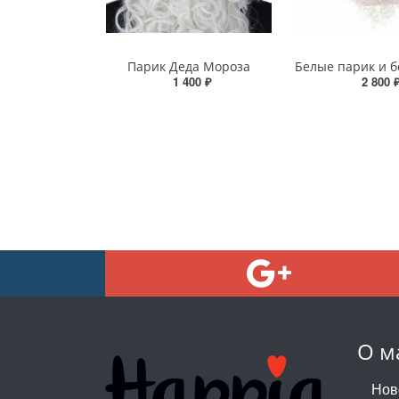
Парик Деда Мороза
1 400 ₽
2 800 
О м
Нов