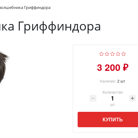
волшебника Гриффиндора
ка Гриффиндора
3 200 ₽
Наличие:
2 шт
Количество
шт
КУПИТЬ