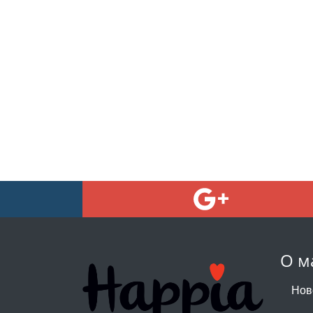
О м
Нов