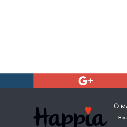
О м
Нов