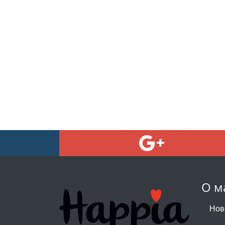
О м
Нов