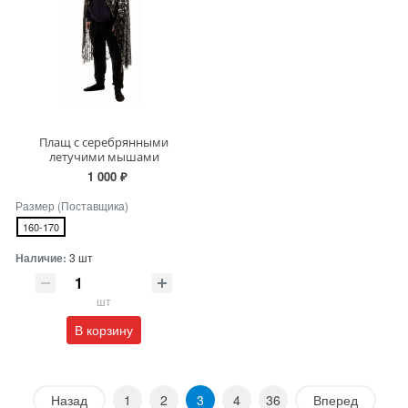
Плащ с серебрянными
летучими мышами
1 000 ₽
Размер (Поставщика)
160-170
Наличие:
3 шт
шт
В корзину
Назад
1
2
3
4
36
Вперед