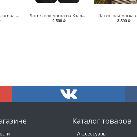
Маска Фредди Крюгера на Хэллоуин
Латексная маска на Хэллоуин «Крик-наркоман»
Латексная маска 
₽
2 500 ₽
3 500 ₽
агазине
Каталог товаров
ости
Акссессуары