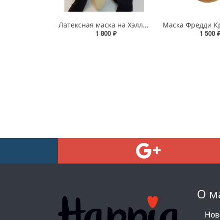
Латексная маска на Хэллоуин - «Крик»
1 800 ₽
1 500 
О м
Нов